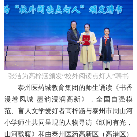
张洁为高梓涵颁发“校外阅读点灯人”聘书
泰州医药城教育集团的师生诵读《书香
漫卷凤城 墨韵浸润高新》，全国自强模
范、盲人文学爱好者高梓涵与泰州市周山河
小学师生共同呈现的人物寻访《纸间有光，
山河载暖》和由泰州医药高新区（高港区）