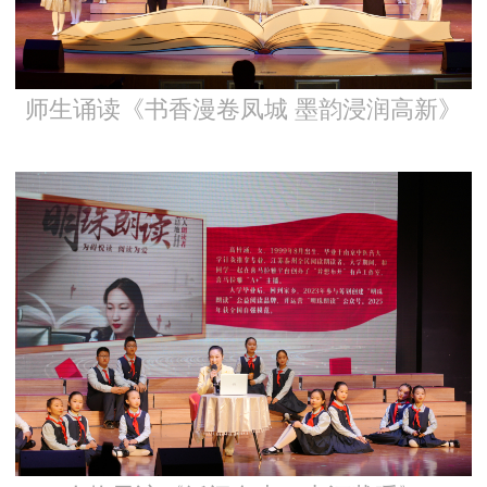
师生诵读《书香漫卷凤城 墨韵浸润高新》