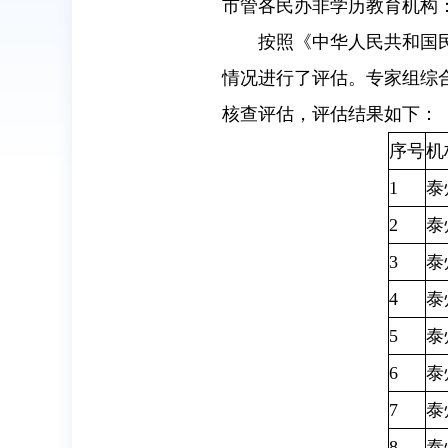
市管各民办非学历教育机构
按照《中华人民共和国
情况进行了评估。专家组综
核查评估，评估结果如下：
序号
机
1
泰
2
泰
3
泰
4
泰
5
泰
6
泰
7
泰
8
泰