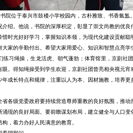
襟江书院位于泰兴市鼓楼小学校园内，古朴雅致、书香氤氲
况介绍。他说，书院的深厚积淀，彰显了崇文尚教的优良
珍惜时光好好学习，掌握知识本领，为现代化建设贡献聪
谢大家的辛勤付出。希望大家用爱心、知识和智慧点亮学
们练习绳操，生龙活虎、朝气蓬勃；体育馆里，京剧社团
有眼。得知绳操受到学生欢迎，京剧社团曾亮相央视元宵
少年成长特点和规律，注重以人为本、因材施教，培养更
全省各级党委政府要持续营造尊师重教的良好氛围，推动
断涌现的良好局面。要前瞻谋划布局，建立健全与人口变
结构，着力办好人民满意的教育。