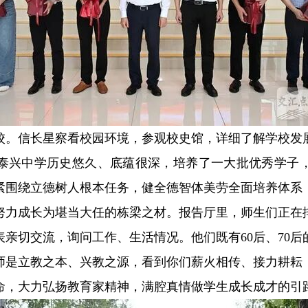
校。信长星察看校园环境，参观校史馆，详细了解学校发
泰兴中学历史悠久、底蕴很深，培养了一大批优秀学子
紧围绕立德树人根本任务，健全德智体美劳全面培养体系
努力成长为堪当大任的栋梁之材。报告厅里，师生们正在
亲切交流，询问工作、生活情况。他们既有60后、70后的
师是立教之本、兴教之源，看到你们薪火相传、接力耕耘
命，大力弘扬教育家精神，满腔真情做学生成长成才的引