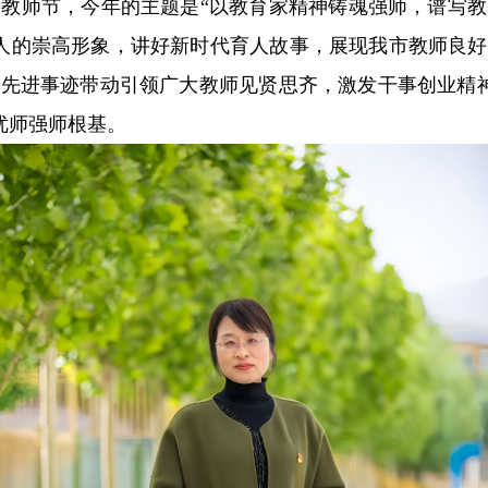
第41个教师节，今年的主题是“以教育家精神铸魂强师，谱写
人的崇高形象，讲好新时代育人故事，展现我市教师良好
的先进事迹带动引领广大教师见贤思齐，激发干事创业精
优师强师根基。