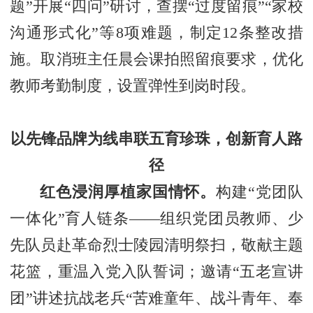
题”开展“四问”研讨，查摆“过度留痕”“家校
沟通形式化”等8项难题，制定12条整改措
施。取消班主任晨会课拍照留痕要求，优化
教师考勤制度，设置弹性到岗时段。
以先锋品牌为线串联五育珍珠，创新育人路
径
红色浸润厚植家国情怀。
构建“党团队
一体化”育人链条——组织党团员教师、少
先队员赴革命烈士陵园清明祭扫，敬献主题
花篮，重温入党入队誓词；邀请“五老宣讲
团”讲述抗战老兵“苦难童年、战斗青年、奉