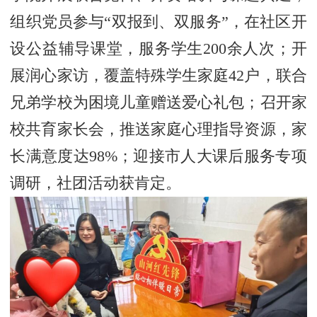
组织党员参与“双报到、双服务”，在社区开
设公益辅导课堂，服务学生200余人次；开
展润心家访，覆盖特殊学生家庭42户，联合
兄弟学校为困境儿童赠送爱心礼包；召开家
校共育家长会，推送家庭心理指导资源，家
长满意度达98%；迎接市人大课后服务专项
调研，社团活动获肯定。