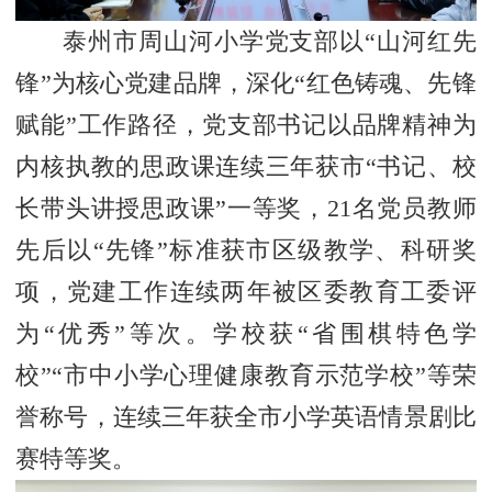
泰州市周山河小学党支部以“山河红先
锋”为核心党建品牌，深化“红色铸魂、先锋
赋能”工作路径，党支部书记以品牌精神为
内核执教的思政课连续三年获市“书记、校
长带头讲授思政课”一等奖，21名党员教师
先后以“先锋”标准获市区级教学、科研奖
项，党建工作连续两年被区委教育工委评
为“优秀”等次。学校获“省围棋特色学
校”“市中小学心理健康教育示范学校”等荣
誉称号，连续三年获全市小学英语情景剧比
赛特等奖。