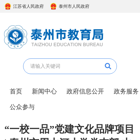
江苏省人民政府
泰州市人民政府
首页
新闻中心
政府信息公开
政务服务
公众参与
“一校一品”党建文化品牌项目