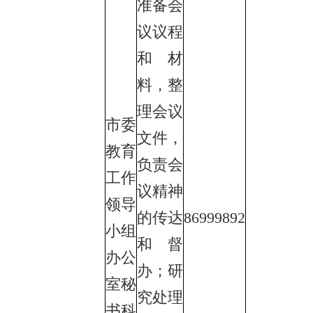
准备会
议议程
和材
料，整
理会议
市委
文件，
教育
负责会
工作
议精神
领导
的传达
86999892
小组
和督
办公
办；研
室秘
究处理
书科