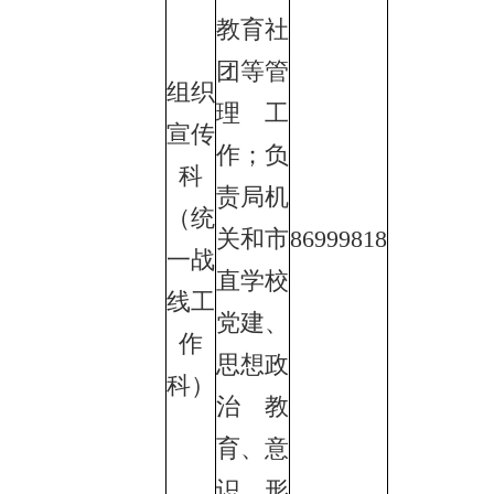
教育社
团等管
组织
理工
宣传
作；负
科
责局机
（统
关和市
86999818
一战
直学校
线工
党建、
作
思想政
科）
治教
育、意
识形