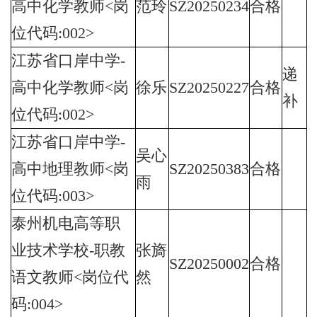
高中化学教师<岗
范玲
SZ20250234
合格
位代码:002>
江苏省口岸中学-
递
高中化学教师<岗
徐乐
SZ20250227
合格
补
位代码:002>
江苏省口岸中学-
吴心
高中地理教师<岗
SZ20250383
合格
雨
位代码:003>
泰州机电高等职
业技术学校-职教
张旖
SZ20250002
合格
语文教师<岗位代
然
码:004>